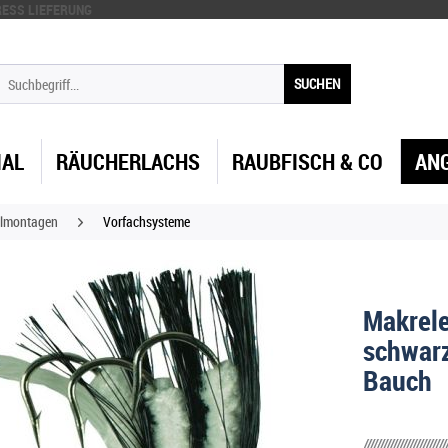
ESS LIEFERUNG
SUCHEN
IAL
RÄUCHERLACHS
RAUBFISCH & CO
AN
lmontagen
Vorfachsysteme
Makrel
schwarz
Bauch