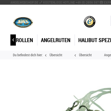
ANGELWEBSHOP.DE
KOSTENLOSE HOTLINE +49 (0) 2656 597
EXPR
ANGELROLLEN
ANGELRUTEN
HALIBUT SPEZ

Du befindest dich hier:
Übersicht
Übersicht
Ange