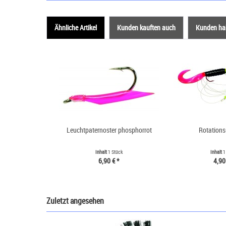
Ähnliche Artikel
Kunden kauften auch
Kunden hab
Leuchtpaternoster phosphorrot
Rotations
Inhalt
1 Stück
Inhalt
1
6,90 € *
4,90
Zuletzt angesehen