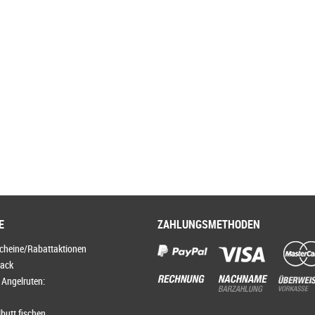
E
ZAHLUNGSMETHODEN
scheine/Rabattaktionen
lack
 Angelruten:
butt fischen