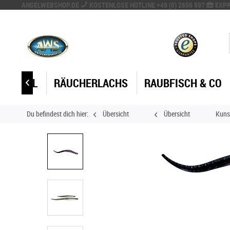
ANGELWEBSHOP.DE
KOSTENLOSE HOTLINE +49 (0) 2656 597
EXPR
 SPEZIAL
RÄUCHERLACHS
RAUBFISCH & CO

Du befindest dich hier:
Übersicht
Übersicht
Kuns