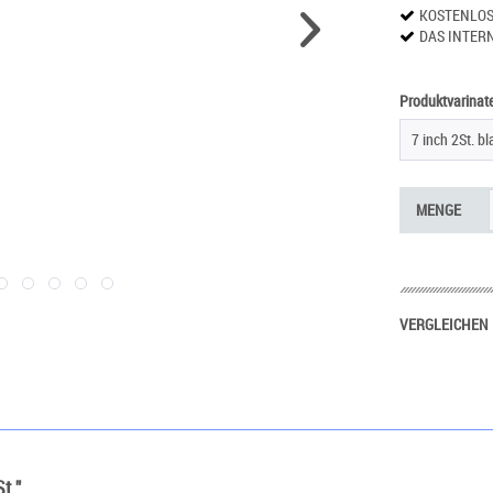
KOSTENLO
DAS INTER
Produktvarinate
7 inch 2St. b
MENGE
VERGLEICHEN
t."