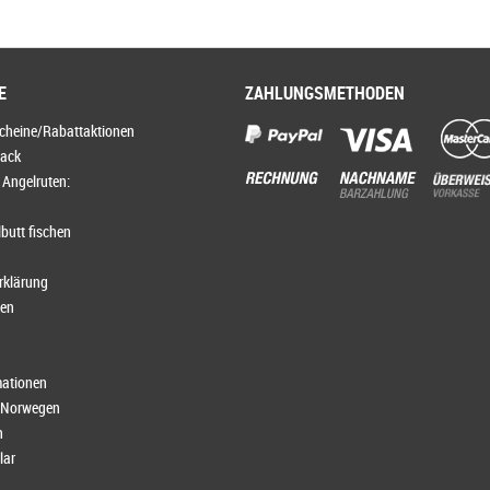
E
ZAHLUNGSMETHODEN
scheine/Rabattaktionen
lack
 Angelruten:
butt fischen
rklärung
ten
ationen
s Norwegen
n
lar