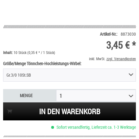
Artikel-Nr.:
8873030
3,45 € *
Inhalt:
10 Stück (0,35 € * / 1 Stück)
inkl. MwSt.
zzgl. Versandkosten
Größe/Menge Tönnchen-Hochleistungs-Wirbel:
Gr.3/0 10St.SB
MENGE
1
IN DEN WARENKORB
Sofort versandfertig, Lieferzeit ca. 1-3 Werktage