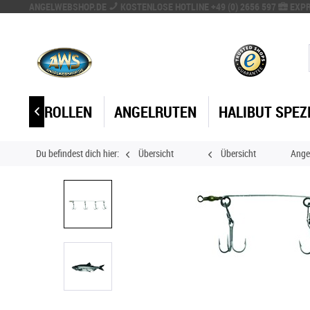
ANGELWEBSHOP.DE
KOSTENLOSE HOTLINE +49 (0) 2656 597
EXPR
ANGELROLLEN
ANGELRUTEN
HALIBUT SPEZ

Du befindest dich hier:
Übersicht
Übersicht
Ange