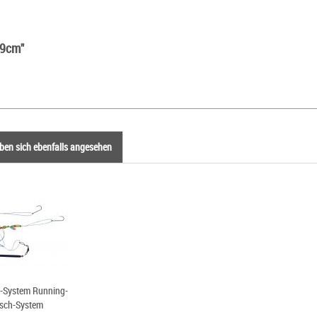
19cm"
en sich ebenfalls angesehen
r-System Running-
isch-System