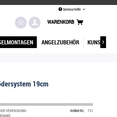
Service/Hilfe
WARENKORB
GELMONTAGEN
ANGELZUBEHÖR
KUNSTKÖDE

ödersystem 19cm
IER VERPACKUNG
Artikel-Nr.:
731
ERSAND