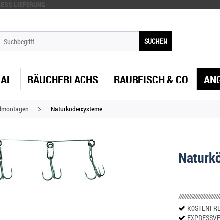
ESS LIEFERUNG
SUCHEN
IAL
RÄUCHERLACHS
RAUBFISCH & CO
AN
lmontagen
Naturködersysteme
Naturk
KOSTENFRE
EXPRESSV