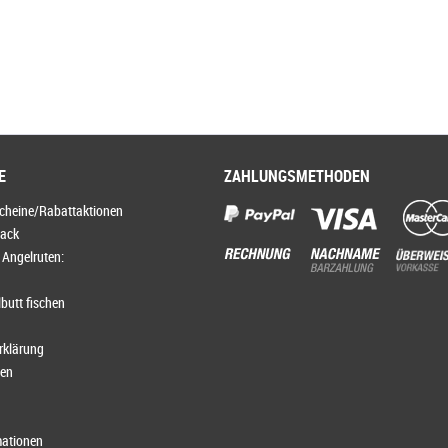
E
ZAHLUNGSMETHODEN
scheine/Rabattaktionen
lack
 Angelruten:
butt fischen
rklärung
ten
ationen