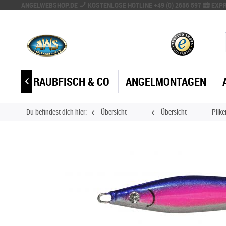
ANGELWEBSHOP.DE
KOSTENLOSE HOTLINE +49 (0) 2656 597
EXPR
CHS
RAUBFISCH & CO
ANGELMONTAGEN

Du befindest dich hier:
Übersicht
Übersicht
Pilke