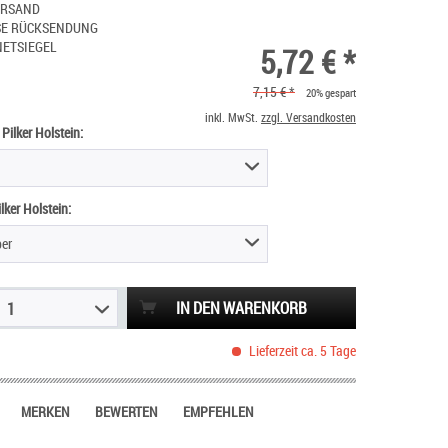
ERSAND
SE RÜCKSENDUNG
NETSIEGEL
5,72 € *
7,15 € *
20% gespart
inkl. MwSt.
zzgl. Versandkosten
Pilker Holstein:
lker Holstein:
ber
IN DEN WARENKORB
1
Lieferzeit ca. 5 Tage
MERKEN
BEWERTEN
EMPFEHLEN