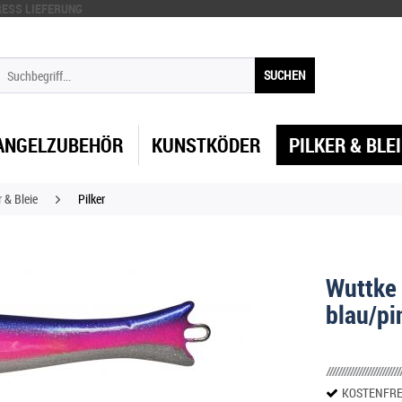
ESS LIEFERUNG
SUCHEN
ANGELZUBEHÖR
KUNSTKÖDER
PILKER & BLE
r & Bleie
Pilker
Wuttke 
blau/pi
KOSTENFRE