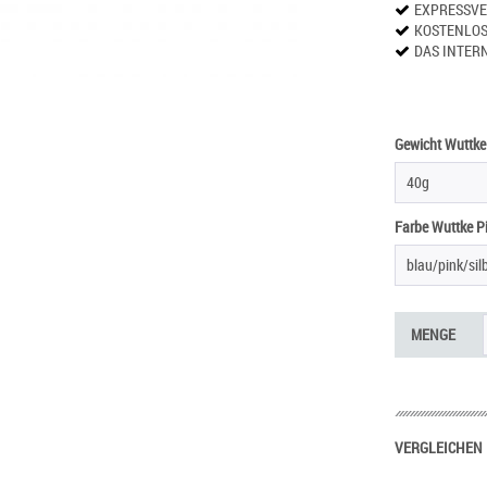
EXPRESSV
KOSTENLO
DAS INTER
Gewicht Wuttke 
40g
Farbe Wuttke Pi
blau/pink/sil
MENGE
VERGLEICHEN