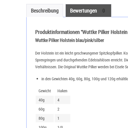
Beschreibung
Bewertungen
0
Produktinformationen "Wuttke Pilker Holstein 
Wuttke Pilker Holstein blau/pink/silber
Der Holstein ist ein leicht geschwungener Spitzkopfpilker. K
Sprengringen und durchgehenden Edelstahlösen erreicht. Die
Verhältnissen. Die Original Wuttke Pilker werden bei Eisele Se
in den Gewichten 40g, 60g, 80g, 100g und 120g erhältli
Gewicht
Haken
40g
4
60g
2
80g
1
100g
1/0