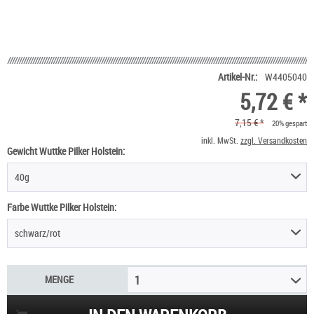
Artikel-Nr.:
W4405040
5,72 € *
7,15 € *
20% gespart
inkl. MwSt.
zzgl. Versandkosten
Gewicht Wuttke Pilker Holstein:
40g
Farbe Wuttke Pilker Holstein:
schwarz/rot
MENGE
1