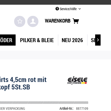
Service/Hilfe
WARENKORB
KÖDER
PILKER & BLEIE
NEU 2026
SEEKART

irts 4,5cm rot mit
kopf 5St.SB
IER VERPACKUNG
Artikel-Nr.:
8877109