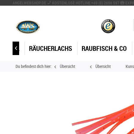
ANGELWEBSHOP.DE
KOSTENLOSE HOTLINE +49 (0) 2656 597
EXPR
SPEZIAL
RÄUCHERLACHS
RAUBFISCH & CO

Du befindest dich hier:
Übersicht
Übersicht
Kuns