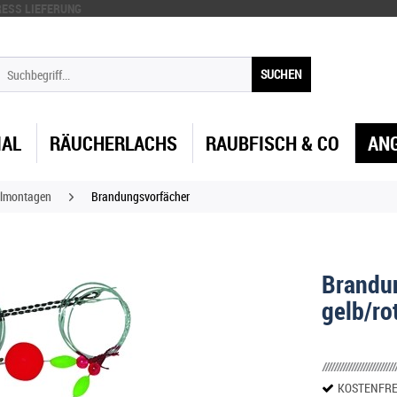
ESS LIEFERUNG
SUCHEN
IAL
RÄUCHERLACHS
RAUBFISCH & CO
AN
lmontagen
Brandungsvorfächer
Brandun
gelb/ro
KOSTENFRE