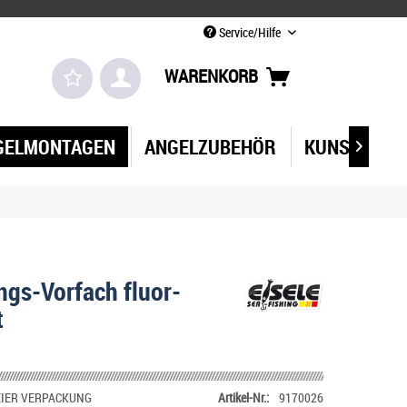
Service/Hilfe
WARENKORB
GELMONTAGEN
ANGELZUBEHÖR
KUNSTKÖDE

gs-Vorfach fluor-
t
IER VERPACKUNG
Artikel-Nr.:
9170026