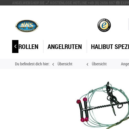
ANGELWEBSHOP.DE
KOSTENLOSE HOTLINE +49 (0) 2656 597
EXPR
ANGELROLLEN
ANGELRUTEN
HALIBUT SPEZ

Du befindest dich hier:
Übersicht
Übersicht
Ange